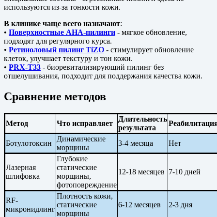
используются из-за тонкости кожи.
В клинике чаще всего назначают
:
•
Поверхностные AHA-пилинги
- мягкое обновление,
подходят для регулярного курса.
•
Ретиноловый пилинг TiZO
- стимулирует обновление
клеток, улучшает текстуру и тон кожи.
•
PRX-T33
- биоревитализирующий пилинг без
отшелушивания, подходит для поддержания качества кожи.
Сравнение методов
Длительность
Метод
Что исправляет
Реабилитаци
результата
Динамические
Ботулотоксин
3-4 месяца
Нет
морщины
Глубокие
Лазерная
статические
12-18 месяцев
7-10 дней
шлифовка
морщины,
фотоповреждение
Плотность кожи,
RF-
статические
6-12 месяцев
2-3 дня
микронидлинг
морщины