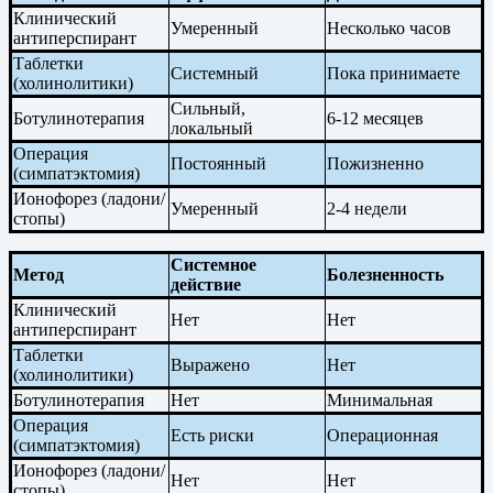
Клинический
Умеренный
Несколько часов
антиперспирант
Таблетки
Системный
Пока принимаете
(холинолитики)
Сильный,
Ботулинотерапия
6-12 месяцев
локальный
Операция
Постоянный
Пожизненно
(симпатэктомия)
Ионофорез (ладони/
Умеренный
2-4 недели
стопы)
Системное
Метод
Болезненность
действие
Клинический
Нет
Нет
антиперспирант
Таблетки
Выражено
Нет
(холинолитики)
Ботулинотерапия
Нет
Минимальная
Операция
Есть риски
Операционная
(симпатэктомия)
Ионофорез (ладони/
Нет
Нет
стопы)