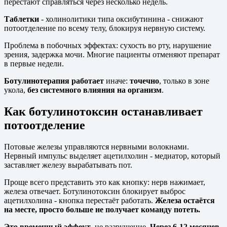
перестают справляться через несколько недель.
Таблетки
- холинолитики типа оксибутинина - снижают
потоотделение по всему телу, блокируя нервную систему.
Проблема в побочных эффектах: сухость во рту, нарушение
зрения, задержка мочи. Многие пациенты отменяют препарат
в первые недели.
Ботулинотерапия работает
иначе:
точечно
, только в зоне
укола,
без системного влияния на организм
.
Как ботулинотоксин останавливает
потоотделение
Потовые железы управляются нервными волокнами.
Нервный импульс выделяет ацетилхолин - медиатор, который
заставляет железу вырабатывать пот.
Проще всего представить это как кнопку: нерв нажимает,
железа отвечает. Ботулинотоксин блокирует выброс
ацетилхолина - кнопка перестаёт работать.
Железа остаётся
на месте, просто больше не получает команду потеть.
Это временный эффект
, не разрушение.
Через 6-12 месяцев