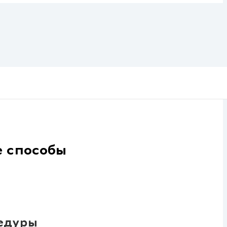
е способы
цедуры