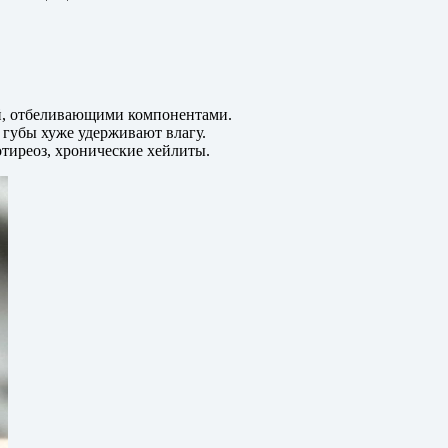
.
ей, отбеливающими компонентами.
т губы хуже удерживают влагу.
отиреоз, хронические хейлиты.