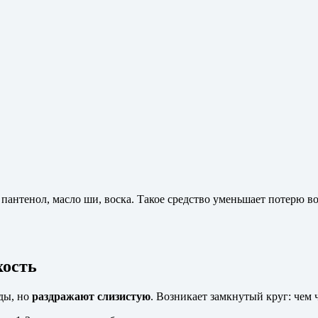
пантенол, масло ши, воска. Такое средство уменьшает потерю вод
хость
ды, но
раздражают слизистую
. Возникает замкнутый круг: чем 