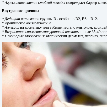
*
Агрессивное снятие стойкой помады
повреждает барьер кожи
Внутренние причины:
*
Дефицит витаминов
группы B - особенно B2, B6 и B12.
*
Хроническое обезвоживание
.
*
Аллергия
на косметику или зубные пасты с ментолом, кориц
*
Возрастное снижение гиалуроновой кислоты
: после 35-40 ле
*
Некоторые заболевания
: атопический дерматит, псориаз, гип