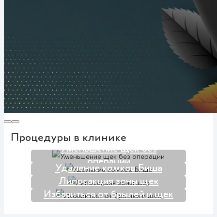
Процедуры в клинике
Уменьшение щек без
операции
Удаление комков Биша
Липосакция зоны щек
Избавиться от брылей и щек