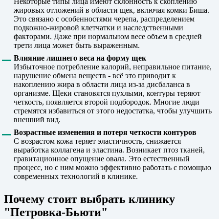
Некоторые типы лица имеют склонность к скоплению
жировых отложений в области щек, включая комки Биша.
Это связано с особенностями черепа, распределением
подкожно-жировой клетчатки и наследственными
факторами. Даже при нормальном весе объем в средней
трети лица может быть выраженным.
Влияние лишнего веса на форму щек
Избыточное потребление калорий, неправильное питание,
нарушение обмена веществ - всё это приводит к
накоплению жира в области лица из-за дисбаланса в
организме. Щеки становятся пухлыми, контуры теряют
четкость, появляется второй подбородок. Многие люди
стремятся избавиться от этого недостатка, чтобы улучшить
внешний вид.
Возрастные изменения и потеря четкости контуров
С возрастом кожа теряет эластичность, снижается
выработка коллагена и эластина. Возникает птоз тканей,
гравитационное опущение овала. Это естественный
процесс, но с ним можно эффективно работать с помощью
современных технологий в клинике.
Почему стоит выбрать клинику
"Петровка-Бьюти"