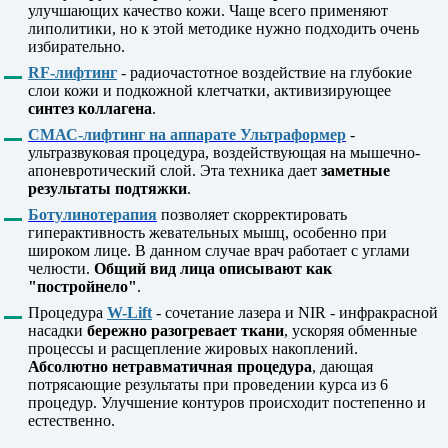
улучшающих качество кожи. Чаще всего применяют
липолитики, но к этой методике нужно подходить очень
избирательно.
RF-лифтинг
- радиочастотное воздействие на глубокие
слои кожи и подкожной клетчатки, активизирующее
синтез коллагена
.
СМАС-лифтинг на аппарате Ультраформер
-
ультразвуковая процедура, воздействующая на мышечно-
апоневротический слой. Эта техника дает
заметные
результаты подтяжки
.
Ботулинотерапия
позволяет скорректировать
гиперактивность жевательных мышц, особенно при
широком лице. В данном случае врач работает с углами
челюсти.
Общий вид лица описывают как
"постройнело"
.
Процедура
W-Lift
- сочетание лазера и NIR - инфракрасной
насадки
бережно разогревает ткани
, ускоряя обменные
процессы и расщепление жировых накоплений.
Абсолютно нетравматичная процедура
, дающая
потрясающие результаты при проведении курса из 6
процедур. Улучшение контуров происходит постепенно и
естественно.