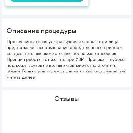
Описание процедуры
Профессиональная ультразвуковая чистка кожи лица
предполагает использование определенного прибора,
создающего высокочастотные волновые колебания.
Принцип работы тот же, что при УЗИ. Проникая глубоко
под кожу, звуковые волны активизируют клеточный
обмен. Благодаря этому улучшается как внутреннее, так
Ультразвуковая волна бережно очищает поверхность
и внешнее её состояние.
Читать далее
лица, убирая ороговевшие клетки. Благодаря такому
эффекту, цвет кожи становится нежнее, приятнее.
Появляется природная свежесть. Ультразвуковая чистка
Отзывы
– процедура не только полезная для здоровья, но и
приносящая явный эстетический результат.
Никакого травмирования не происходит. Это значит, что
чистка лица ультразвуком подходит людям с
повышенной чувствительностью кожи. После обработки
в зоне
проведения процедуры
поры заметно сужаются,
избавившись от продуктов жизнедеятельности сальных