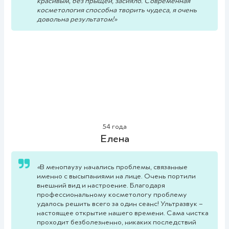
красивым, без прыщей, засияло. Современная
косметология способна творить чудеса, я очень
довольна результатом!
»
54 года
Елена
«
В менопаузу начались проблемы, связанные
именно с высыпаниями на лице. Очень портили
внешний вид и настроение. Благодаря
профессиональному косметологу проблему
удалось решить всего за один сеанс! Ультразвук –
настоящее открытие нашего времени. Сама чистка
проходит безболезненно, никаких последствий