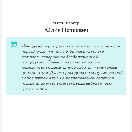
желез, внутренних загрязнений. Многие пациенты
клиники отмечают: после такой чистки улучшается
регенерация клеток, лучше заживают ранки на
поверхности кожи.
Бьюти-блогер
Юлия Петкевич
«Мы сделали ультразвуковую чистку — это был мой
первый опыт, и я, честно, боялась =). Но это
оказалось совершенно безболезненной
процедурой. Сначала на запястье надели
«заземлитель», дабы прибор работал — смыкалась
цепь реакции. Далее проводили по лицу смоченной
в воде ваткой и тут же металлической лопаткой —
под действием ультразвука вода выбивает всю
грязь из пор.»