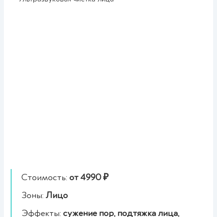
сохраняется в течение полугода. На
Признаки воспаления,
реабилитацию требуется один день, но как
покраснения на коже
правило большинству пациентов и этого не
Аллергические проявления
нужно.
Проблемы сердечно-
сосудистой системы
Онкологические заболевания
Невралгия тройничного нерва
Признаки псориаза, экземы
Проявления купероза
Аппаратные или инъекционные
методики косметологии,
выполненные менее чем за три
месяца до чистки
Стоимость:
от 4990 ₽
Зоны:
Лицо
Эффекты:
сужение пор, подтяжка лица,