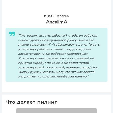
Бьюти - блогер
AncalimA
"Ультразвук, кстати, забавный, чтобы он работал
клиент держит специальную ручку, зачем это
нужно технически? Чтобы замкнуть цепь! То есть
ультразвук работает только тогда, когда им
касаются кожи и не работает «вхолостую».
Ультразвук мне понравился: он остренький им
приятно скребут по коже, а не водят тупой
ультразвуковой лопаточкой, наминая лицо:) Про
чистку руками сказать могу что это как всегда
неприятно, но сделано профессионально."
Что делает пилинг