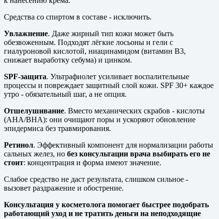
к нанесению крема.
Средства со спиртом в составе - исключить.
Увлажнение
. Даже жирный тип кожи может быть
обезвоженным. Подходят лёгкие лосьоны и гели с
гиалуроновой кислотой, ниацинамидом (витамин В3,
снижает выработку себума) и цинком.
SPF-защита
. Ультрафиолет усиливает воспалительные
процессы и повреждает защитный слой кожи. SPF 30+ каждое
утро - обязательный шаг, а не опция.
Отшелушивание
. Вместо механических скрабов - кислоты
(AHA/BHA): они очищают поры и ускоряют обновление
эпидермиса без травмирования.
Ретинол
. Эффективный компонент для нормализации работы
сальных желез, но
без консультации врача выбирать его не
стоит
: концентрация и форма имеют значение.
Слабое средство не даст результата, слишком сильное -
вызовет раздражение и обострение.
Консультация у косметолога помогает быстрее подобрать
работающий уход и не тратить деньги на неподходящие