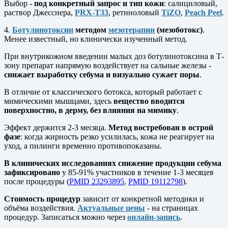
Выбор -
под конкретный запрос и тип кожи
: салициловый,
раствор Джесснера,
PRX-T33
, ретиноловый
TiZO
,
Peach Peel
.
4.
Ботулинотоксин
методом
мезотерапии
(мезоботокс)
.
Менее известный, но клинически изученный метод.
При внутрикожном введении малых доз ботулинотоксина в Т-
зону препарат напрямую воздействует на сальные железы -
снижает выработку себума и визуально сужает поры
.
В отличие от классического ботокса, который работает с
мимическими мышцами, здесь
вещество вводится
поверхностно, в дерму, без влияния на мимику
.
Эффект держится 2-3 месяца.
Метод востребован в острой
фазе
: когда жирность резко усилилась, кожа не реагирует на
уход, а пилинги временно противопоказаны.
В клинических исследованиях
снижение продукции себума
зафиксировано
у 85-91% участников в течение 1-3 месяцев
после процедуры (
PMID 23293895
,
PMID 19112798
).
Стоимость процедур
зависит от конкретной методики и
объёма воздействия.
Актуальные цены
- на страницах
процедур. Записаться можно через
онлайн-запись
.