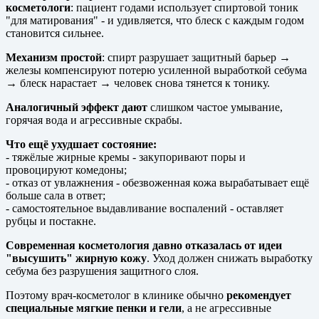
косметологи
: пациент годами использует спиртовой тоник
"для матирования" - и удивляется, что блеск с каждым годом
становится сильнее.
Механизм простой
: спирт разрушает защитный барьер →
железы компенсируют потерю усиленной выработкой себума
→ блеск нарастает → человек снова тянется к тонику.
Аналогичный эффект дают
слишком частое умывание,
горячая вода и агрессивные скрабы.
Что ещё ухудшает состояние:
- тяжёлые жирные кремы - закупоривают поры и
провоцируют комедоны;
- отказ от увлажнения - обезвоженная кожа вырабатывает ещё
больше сала в ответ;
- самостоятельное выдавливание воспалений - оставляет
рубцы и постакне.
Современная косметология давно отказалась от идеи
"высушить" жирную кожу
. Уход должен снижать выработку
себума без разрушения защитного слоя.
Поэтому врач-косметолог в клинике обычно
рекомендует
специальные мягкие пенки и гели
, а не агрессивные