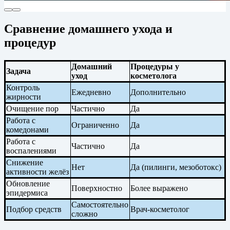
Сравнение домашнего ухода и
процедур
Домашний
Процедуры у
Задача
уход
косметолога
Контроль
Ежедневно
Дополнительно
жирности
Очищение пор
Частично
Да
Работа с
Ограниченно
Да
комедонами
Работа с
Частично
Да
воспалениями
Снижение
Нет
Да (пилинги, мезоботокс)
активности желёз
Обновление
Поверхностно
Более выражено
эпидермиса
Самостоятельно
Подбор средств
Врач-косметолог
сложно