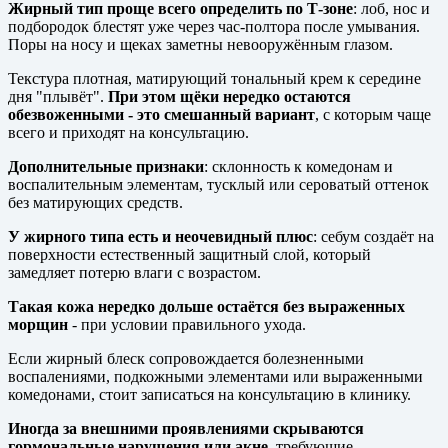
Жирный тип проще всего определить по Т-зоне
: лоб, нос и
подбородок блестят уже через час-полтора после умывания.
Поры на носу и щеках заметны невооружённым глазом.
Текстура плотная, матирующий тональный крем к середине
дня "плывёт".
При этом щёки нередко остаются
обезвоженными - это смешанный вариант
, с которым чаще
всего и приходят на консультацию.
Дополнительные признаки
: склонность к комедонам и
воспалительным элементам, тусклый или сероватый оттенок
без матирующих средств.
У жирного типа есть и неочевидный плюс
: себум создаёт на
поверхности естественный защитный слой, который
замедляет потерю влаги с возрастом.
Такая кожа нередко дольше остаётся без выраженных
морщин
- при условии правильного ухода.
Если жирный блеск сопровождается болезненными
воспалениями, подкожными элементами или выраженными
комедонами, стоит записаться на консультацию в клинику.
Иногда за внешними проявлениями скрываются
гормональные нарушения или акне
, требующие