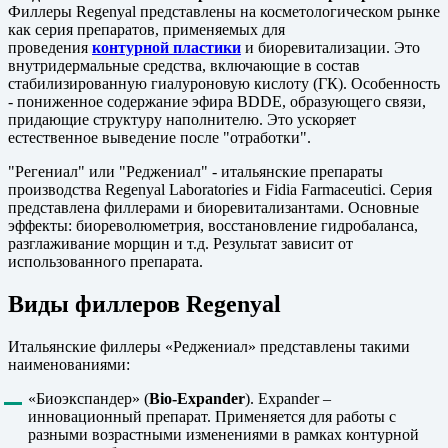
Филлеры Regenyal представлены на косметологическом рынке
как серия препаратов, применяемых для
проведения
контурной пластики
и биоревитализации. Это
внутридермальные средства, включающие в состав
стабилизированную гиалуроновую кислоту (ГК). Особенность
- пониженное содержание эфира BDDE, образующего связи,
придающие структуру наполнителю. Это ускоряет
естественное выведение после "отработки".
"Регениал" или "Реджениал" - итальянские препараты
производства Regenyal Laboratories и Fidia Farmaceutici. Серия
представлена филлерами и биоревитализантами. Основные
эффекты: биореволюметрия, восстановление гидробаланса,
разглаживание морщин и т.д. Результат зависит от
использованного препарата.
Виды филлеров Regenyal
Итальянские филлеры «Реджениал» представлены такими
наименованиями:
«Биоэкспандер» (
Bio-Expander
). Expander –
инновационный препарат. Применяется для работы с
разными возрастными изменениями в рамках контурной